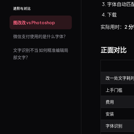
字体自动匹
进阶与对比
下载
图改改 vs Photoshop
实际用时：
2 
微信支付使用的是什么字体？
正面对比
文字识别不当 如何精准编辑局
部文字？
改一处文字耗
上手门槛
费用
安装
字体识别