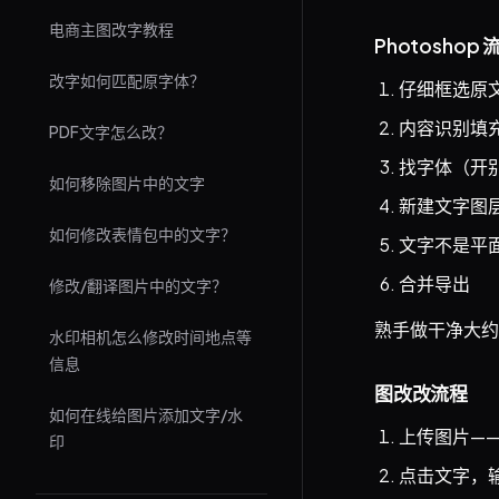
电商主图改字教程
Photoshop 
改字如何匹配原字体？
仔细框选原
内容识别填
PDF文字怎么改？
找字体（开
如何移除图片中的文字
新建文字图
如何修改表情包中的文字？
文字不是平
合并导出
修改/翻译图片中的文字？
熟手做干净大
水印相机怎么修改时间地点等
信息
图改改流程
如何在线给图片添加文字/水
上传图片——
印
点击文字，