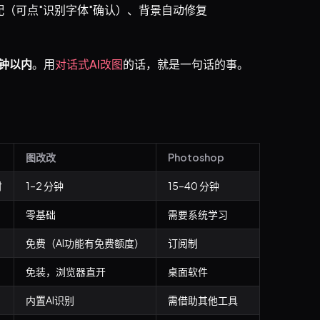
配（可点"识别字体"确认）、背景自动修复
分钟以内
。用
对话式AI改图
的话，就是一句话的事。
图改改
Photoshop
时
1–2 分钟
15–40 分钟
零基础
需要系统学习
免费（AI功能有免费额度）
订阅制
免装，浏览器直开
桌面软件
内置AI识别
需借助其他工具