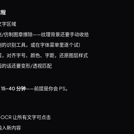
流程
文字区域
充/仿制图章擦除——纹理背景还要手动收拾
别的识别工具，或在字体菜单里逐个试）
层，对齐字号、颜色、字距，还原图层样式
面的话还要变形/透视匹配
约
15–40 分钟
——前提是你会 PS。
OCR 让所有文字可点击
输入新内容