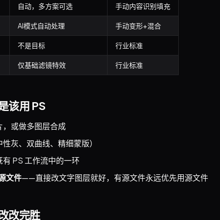
自动，多方案可选
手动内容识别填充
AI模式自动处理
手动变形+混合
不是目标
行业标准
仅基础滤镜特效
行业标准
该用 PS
片，或做多图层合成
中性灰、双曲线、精细蒙版）
有 PS 工作流中的一环
 源文件
——直接改文字图层就好，有源文件永远优先用源文件
改改完胜